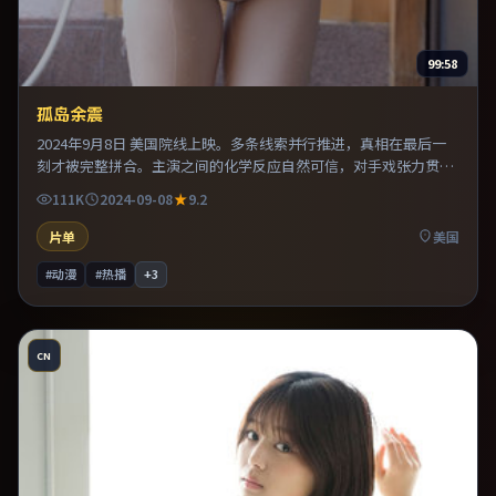
99:58
孤岛余震
2024年9月8日 美国院线上映。多条线索并行推进，真相在最后一
刻才被完整拼合。主演之间的化学反应自然可信，对手戏张力贯穿
全片。推荐给偏爱群像戏与命运母题的影迷。
111K
2024-09-08
9.2
片单
美国
#动漫
#热播
+
3
CN