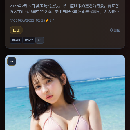
2022年2月15日 美国院线上映。以一座城市的变迁为背景，刻画普
通人在时代浪潮中的抉择。美术与服化道还原年代氛围，为人物动
机提供可信支撑。适合喜欢现实主义题材的观众，情绪后劲较足。
110K
2022-02-15
6.4
杜比
美国
#科幻
#高分
+
3
JP