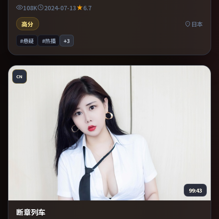
观众。既有类型片爽感，也保留作者表达，口碑潜力不俗。
108K
2024-07-13
6.7
高分
日本
#悬疑
#热播
+
3
CN
99:43
断章列车