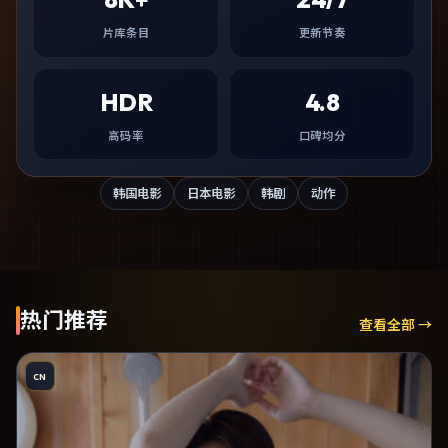
片库条目
更新节奏
HDR
4.8
高码率
口碑均分
韩国电影
日本电影
韩剧
动作
热门推荐
查看全部 →
CN