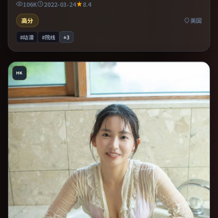
106K
2022-03-24
8.4
高分
美国
#动漫
#院线
+
3
HK