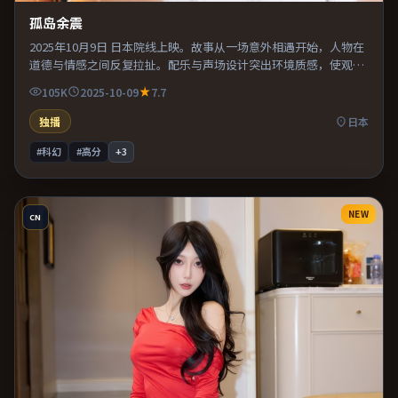
孤岛余震
2025年10月9日 日本院线上映。故事从一场意外相遇开始，人物在
道德与情感之间反复拉扯。配乐与声场设计突出环境质感，使观众
更易沉浸其中。推荐给偏爱群像戏与命运母题的影迷。
105K
2025-10-09
7.7
独播
日本
#科幻
#高分
+
3
NEW
CN