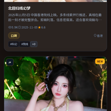
北回归线幻梦
2025年11月5日 中国香港院线上映。多条线索并行推进，真相在最
后一刻才被完整拼合。剪辑利落，信息密度高，适合喜欢烧脑与推
理的观众。片尾留白意味深长，值得二刷细品台词与构图。
5.9K
2025-11-05
6.6
口碑
香港
#科幻
#院线
+
3
NEW
JP