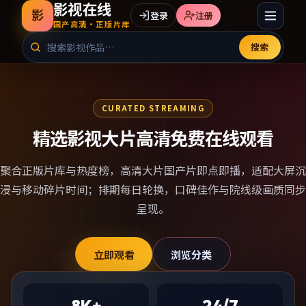
影视在线
影
登录
注册
国产高清·正版片库
搜索
CURATED STREAMING
精选影视大片高清免费在线观看
聚合正版片库与热度榜，
高清大片国产片
即点即播，适配大屏沉
浸与移动碎片时间；排期每日轮换，口碑佳作与院线级画质同步
呈现。
立即观看
浏览分类
8K+
24/7