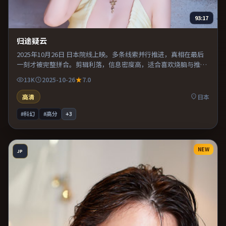
93:17
归途疑云
2025年10月26日 日本院线上映。多条线索并行推进，真相在最后
一刻才被完整拼合。剪辑利落，信息密度高，适合喜欢烧脑与推理
的观众。推荐给偏爱群像戏与命运母题的影迷。
13K
2025-10-26
7.0
高清
日本
#科幻
#高分
+
3
NEW
JP