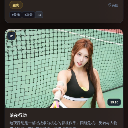
臻彩
英国
#爱情
#高分
+
3
JP
99:10
暗夜行动
暗夜行动是一部以战争为核心的影视作品，围绕危机、反转与人物