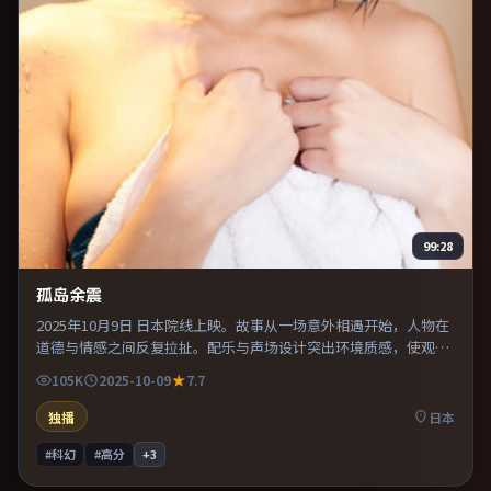
99:28
孤岛余震
2025年10月9日 日本院线上映。故事从一场意外相遇开始，人物在
道德与情感之间反复拉扯。配乐与声场设计突出环境质感，使观众
更易沉浸其中。推荐给偏爱群像戏与命运母题的影迷。
105K
2025-10-09
7.7
独播
日本
#科幻
#高分
+
3