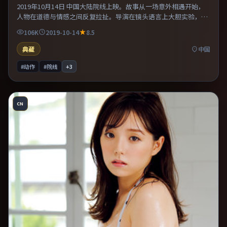
2019年10月14日 中国大陆院线上映。故事从一场意外相遇开始，
人物在道德与情感之间反复拉扯。导演在镜头语言上大胆实验，长
镜头与特写交替强化压迫感。既有类型片爽感，也保留作者表达，
106K
2019-10-14
8.5
口碑潜力不俗。
典藏
中国
#动作
#院线
+
3
CN