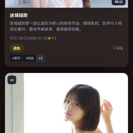
99:21
迷城疑踪
迷城疑踪是一部以冒险为核心的影视作品，围绕危机、反转与人物
成长展开，整体节奏紧凑，值得推荐观看。
37.3K
2020-07-24
9.5
通勤
英国
#冒险
#完结
+
3
CN