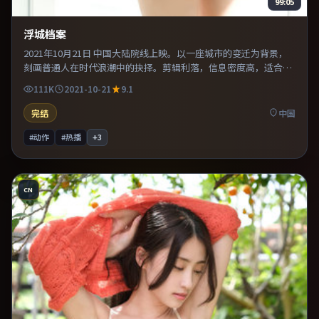
99:05
浮城档案
2021年10月21日 中国大陆院线上映。以一座城市的变迁为背景，
刻画普通人在时代浪潮中的抉择。剪辑利落，信息密度高，适合喜
欢烧脑与推理的观众。整体完成度较高，适合周末一口气看完。
111K
2021-10-21
9.1
完结
中国
#动作
#热播
+
3
CN