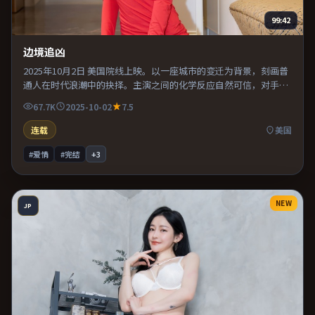
99:42
边境追凶
2025年10月2日 美国院线上映。以一座城市的变迁为背景，刻画普
通人在时代浪潮中的抉择。主演之间的化学反应自然可信，对手戏
张力贯穿全片。既有类型片爽感，也保留作者表达，口碑潜力不
67.7K
2025-10-02
7.5
俗。
连载
美国
#爱情
#完结
+
3
NEW
JP