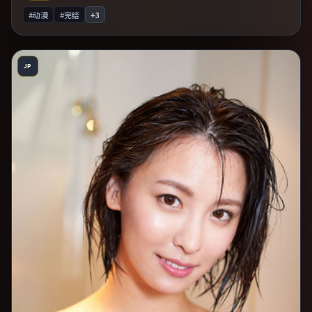
#动漫
#完结
+
3
JP