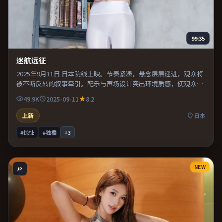
99:35
迷航远征
2025年9月11日 日本院线上映。节奏紧凑，悬念层层递进，观众将
被不断反转的叙事牵引。配乐与声场设计突出环境质感，使观众更
易沉浸其中。片尾留白意味深长，值得二刷细品台词与构图。
49.9K
2025-09-11
8.2
上新
日本
#惊悚
#独播
+
3
NEW
JP